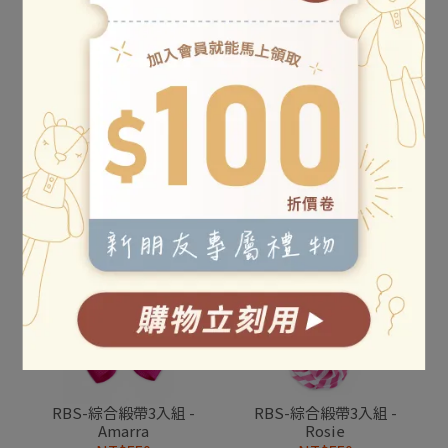
韓國 Friendaddy 沙灘包
(M)
NT$1,288
NT$1,350
GRECH&CO 矽膠眼鏡防落
已售完
繩(共五款)
NT$520
NT$650
加入購物車
RBS-綜合緞帶3入組 -
RBS-綜合緞帶3入組 -
Amarra
Rosie