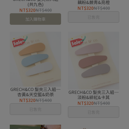
藕粉&蕨青&亮橙
(共九色)
NT$320
NT$400
NT$320
NT$400
已售完
加入購物車
GRECH&CO 髮夾三入組─
GRECH&CO 髮夾三入組─
杏黃&天空藍&奶茶
淡粉&緋紅&卡其
NT$320
NT$400
NT$320
NT$400
已售完
已售完