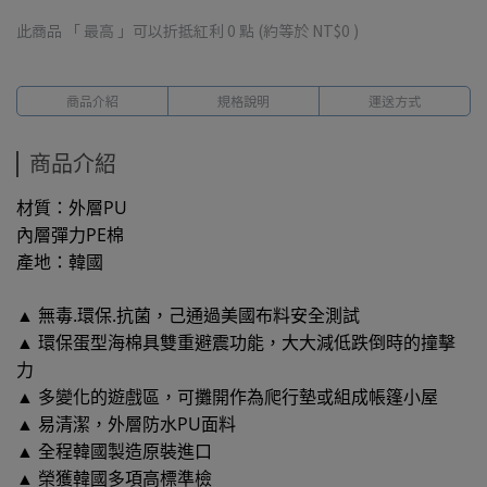
此商品 「 最高 」可以折抵紅利
0
點 (約等於
NT$0
)
商品介紹
規格說明
運送方式
商品介紹
材質：外層PU
內層彈力PE棉
產地：韓國
▲ 無毒.環保.抗菌，己通過美國布料安全測試
▲ 環保蛋型海棉具雙重避震功能，大大減低跌倒時的撞擊
力
▲ 多變化的遊戲區，可攤開作為爬行墊或組成帳篷小屋
▲ 易清潔，外層防水PU面料
▲ 全程韓國製造原裝進口
▲ 榮獲韓國多項高標準檢