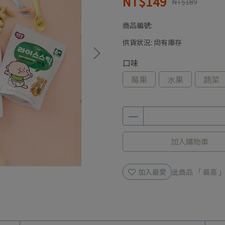
NT$149
NT$189
商品編號:
供貨狀況:
尚有庫存
口味
莓果
水果
蔬菜
加入購物車
加入最愛
此商品 「 最高