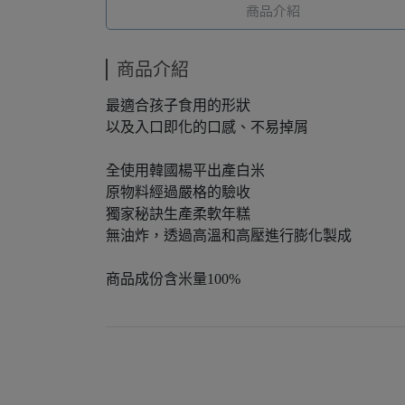
商品介紹
商品介紹
最適合孩子食用的形狀
以及入口即化的口感、不易掉屑
全使用韓國楊平出產白米
原物料經過嚴格的驗收
獨家秘訣生產柔軟年糕
無油炸，透過高溫和高壓進行膨化製成
商品成份含米量100%