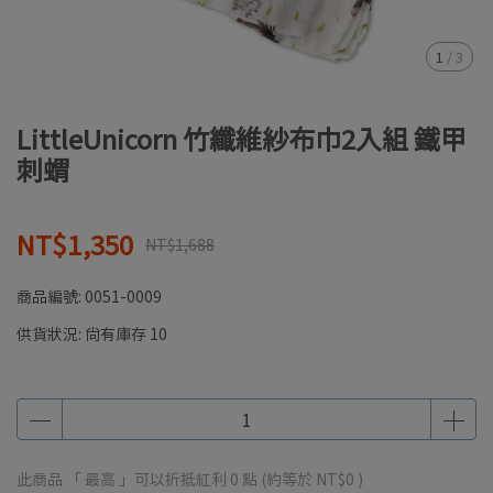
1
/
3
LittleUnicorn 竹纖維紗布巾2入組 鐵甲
刺蝟
NT$1,350
NT$1,688
商品編號:
0051-0009
供貨狀況:
尚有庫存 10
此商品 「 最高 」可以折抵紅利
0
點 (約等於
NT$0
)