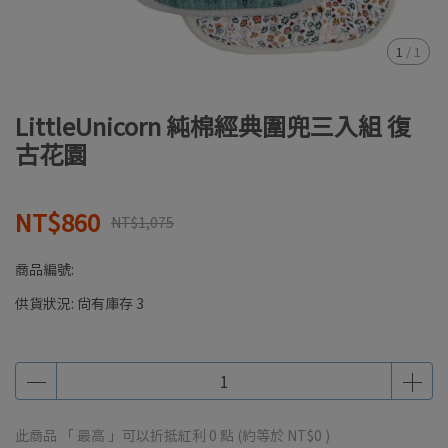
1
/
1
LittleUnicorn 純棉經典圍兜三入組 復
古花園
NT$860
NT$1,075
商品編號:
供貨狀況:
尚有庫存 3
此商品 「 最高 」可以折抵紅利
0
點 (約等於
NT$0
)