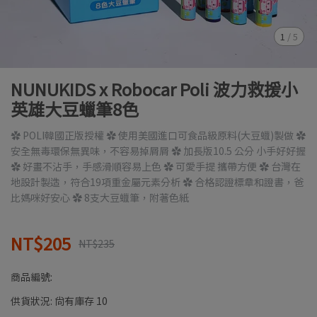
1
/
5
NUNUKIDS x Robocar Poli 波力救援小
英雄大豆蠟筆8色
✿ POLI韓國正版授權 ✿ 使用美國進口可食品級原料(大豆蠟)製做 ✿
安全無毒環保無異味，不容易掉屑屑 ✿ 加長版10.5 公分 小手好好握
✿ 好畫不沾手，手感滑順容易上色 ✿ 可愛手提 攜帶方便 ✿ 台灣在
地設計製造，符合19項重金屬元素分析 ✿ 合格認證標章和證書，爸
比媽咪好安心 ✿ 8支大豆蠟筆，附著色紙
NT$205
NT$235
商品編號:
供貨狀況:
尚有庫存 10