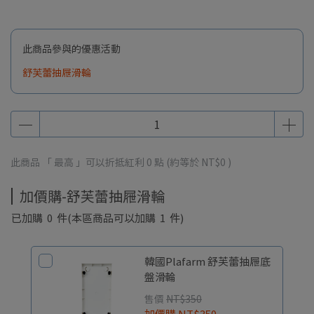
此商品參與的優惠活動
舒芙蕾抽屜滑輪
此商品 「 最高 」可以折抵紅利
0
點 (約等於
NT$0
)
加價購-舒芙蕾抽屜滑輪
已加購
0
件
(本區商品可以加購
1
件)
韓國Plafarm 舒芙蕾抽屜底
盤滑輪
售價
NT$350
加價購
NT$350