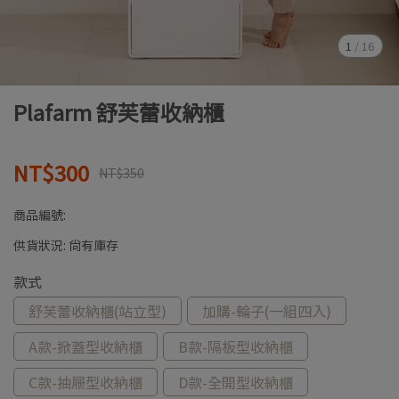
1
/
16
Plafarm 舒芙蕾收納櫃
NT$300
NT$350
商品編號:
供貨狀況:
尚有庫存
款式
舒芙蕾收納櫃(站立型)
加購-輪子(一組四入)
A款-掀蓋型收納櫃
B款-隔板型收納櫃
C款-抽屜型收納櫃
D款-全開型收納櫃